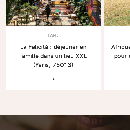
PARIS
La Felicità : déjeuner en
Afriqu
famille dans un lieu XXL
pour 
(Paris, 75013)
‣