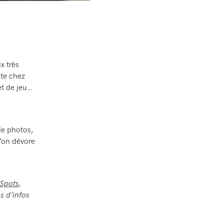
x très
ite chez
et de jeu…
 de photos,
l’on dévore
Spots
,
s d’infos