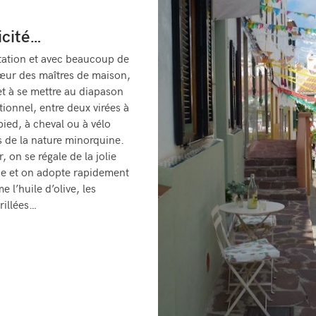
icité…
ntation et avec beaucoup de
cœur des maîtres de maison,
 et à se mettre au diapason
itionnel, entre deux virées à
ied, à cheval ou à vélo
s de la nature minorquine.
, on se régale de la jolie
ie et on adopte rapidement
 l’huile d’olive, les
rillées…