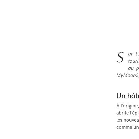
S
ur l
touri
au p
MyMoonSpo
Un hôte
À l’origine
abrite l’é
les nouvea
comme un m