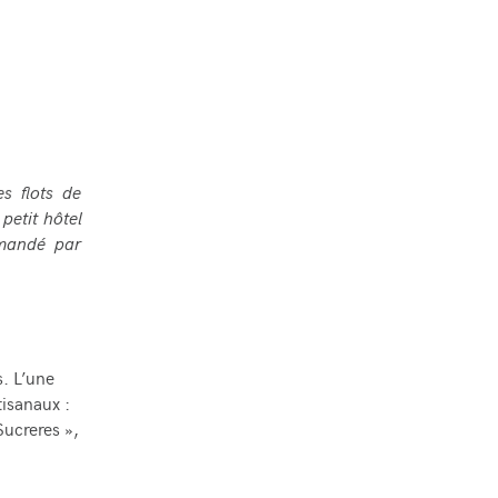
es flots de
petit hôtel
mmandé par
s. L’une
tisanaux :
Sucreres »,