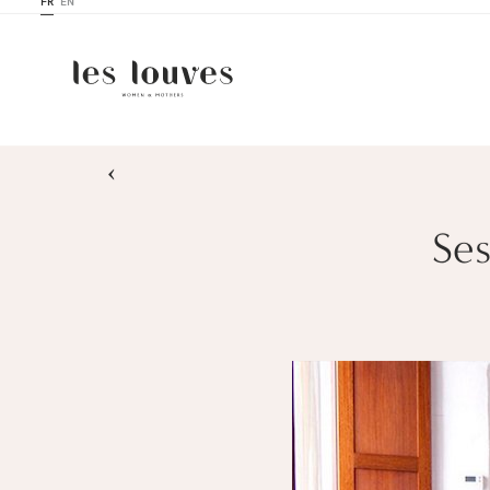
FR
EN
›
Ses