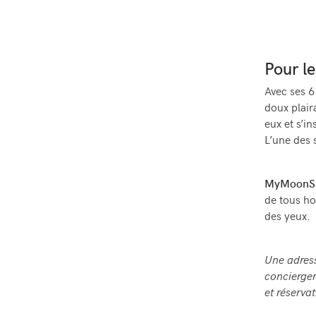
Pour l
Avec ses 6
doux plaira
eux et s’in
L’une des s
MyMoonSp
de tous hor
des yeux.
Une adress
concierger
et réserva