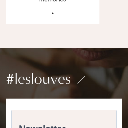
‣
#leslouves