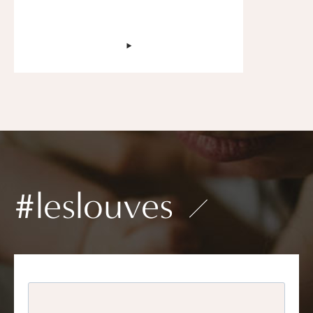
‣
#leslouves