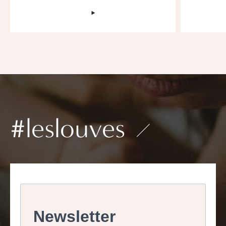
‣
#leslouves