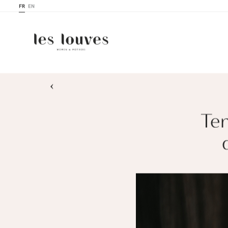
FR
EN
›
Ten