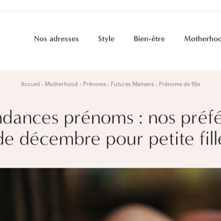
Nos adresses
Style
Bien-être
Motherho
Accueil
Motherhood
Prénoms
Futures Mamans
Prénoms de fille
dances prénoms : nos préf
de décembre pour petite fill