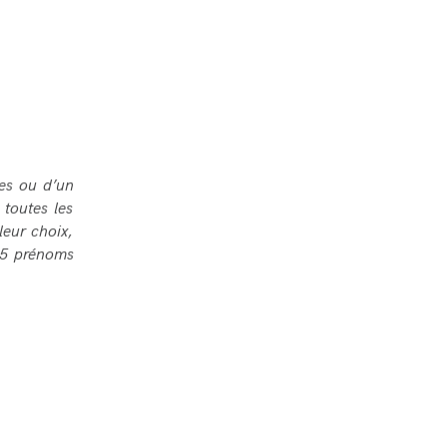
ies ou d’un
toutes les
leur choix,
 15 prénoms