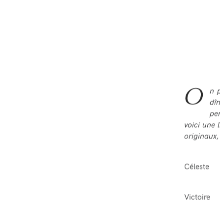
O
n 
dî
pe
voici une 
originaux,
Céleste
Victoire