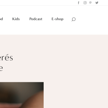
od
Kids
Podcast
E-shop
érés
e