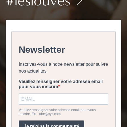
#leslouves