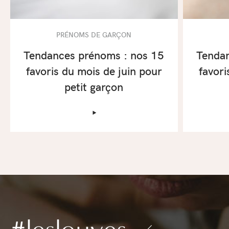
PRÉNOMS DE GARÇON
Tendances prénoms : nos 15
Tendan
favoris du mois de juin pour
favori
petit garçon
‣