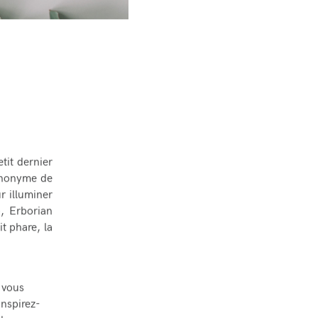
tit dernier
synonyme de
r illuminer
o, Erborian
t phare, la
: vous
Inspirez-