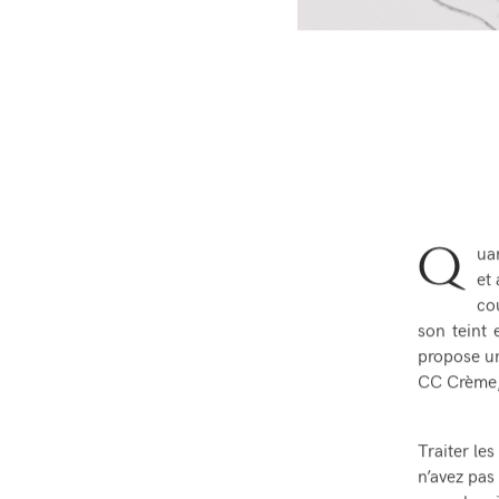
Q
ua
et
co
son teint 
propose u
CC Crème, 
Traiter le
n’avez pas