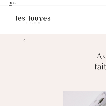
FR
EN
›
As
fa