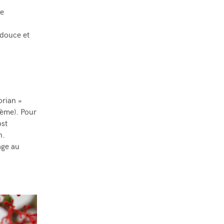
de
 douce et
orian »
ème). Pour
ost
n.
age au