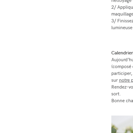
nettoyage 
2/ Appliqu
maquillage
3/ Finisse
lumineuse
Calendrier
Aujourd’hu
(composé d
participer
sur
notre 
Rendez-vou
sort.
Bonne cha