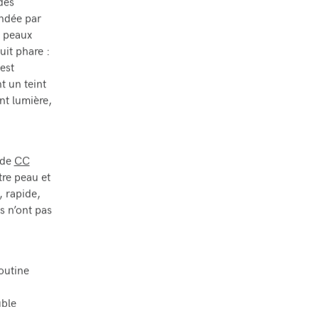
des
ondée par
s peaux
uit phare :
est
t un teint
nt lumière,
 de
CC
tre peau et
, rapide,
s n’ont pas
outine
uble