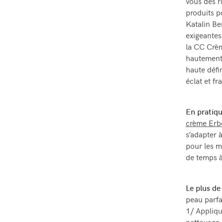
vous des r
produits p
Katalin Be
exigeantes
la CC Crèm
hautement 
haute défi
éclat et fr
En pratiqu
crème Erb
s’adapter à
pour les m
de temps 
Le plus de 
peau parfa
1/ Appliqu