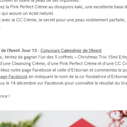
coréen et libère la peau de ses impuretés.
ez la Pink Perfect Crème au diospyros kaki, une excellente base 
 qui assure un éclat naturel.
z avec la CC Crème, le secret pour une peau visiblement parfaite,
.
 de l’Avent Jour 13 :
Concours Calendrier de l’Avent
i, tentez de gagner l’un des 5 coffrets « Christmas Trio 15ml Erb
’une Cleansing Crème, d’une Pink Perfect Crème et d’une CC Cr
, likez notre page Facebook et celle d’Erborian et commentez le p
page Facebook
en indiquant le nom de la co-fondatrice d’Erboria
s le 14 décembre sur Facebook pour connaître le résultat du tir
nce !