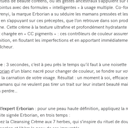
ituels de beauté coréens, où les gestes ancestraux s’appuient sur 
ointus avec des formules « intelligentes » à usage multiple. Co-f
renyi, la marque Erborian a su séduire les mamans pressées et le
 en s’appuyant sur ces préceptes, que l’on retrouve dans son prod
e. Cette crème à la texture ultrafine et profondément hydratante 
chargée en « CC pigments » : ces contrôleurs de couleur assuren
nition, en floutant les imperfections et en apportant immédiateme
aîcheur.
e :
3 secondes, c’est à peu près le temps qu’il faut à une noisette
orian
d’un blanc nacré pour changer de couleur, se fondre sur vo
 la carnation de votre visage. Résultat : un moment à soi, efficace
amans qui ne veulent pas tirer un trait sur leur instant beauté mai
à perdre…
l’expert Erborian :
pour une peau haute définition, appliquez la r
ite signée Erborian, en trois temps :
ez la Cleansing Crème aux 7 herbes, qui s’inspire du rituel de do