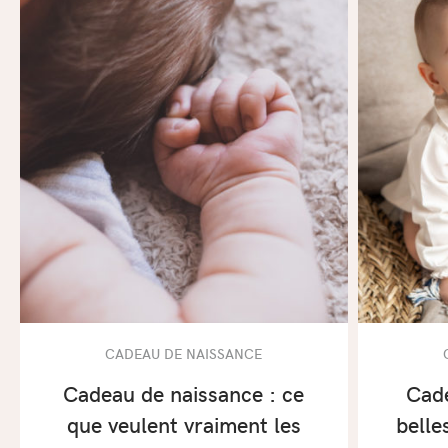
CADEAU DE NAISSANCE
Cadeau de naissance : ce
Cade
que veulent vraiment les
belle