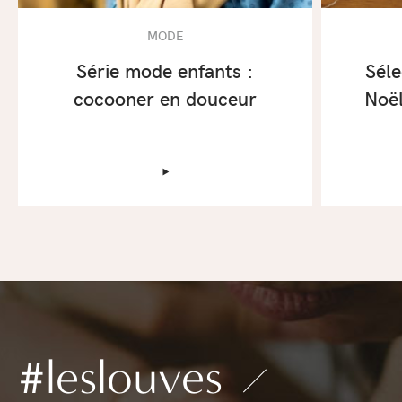
MODE
Série mode enfants :
Séle
cocooner en douceur
Noël
‣
#leslouves