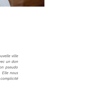
velle ville
Avec un don
son pseudo
 Elle nous
 complicité