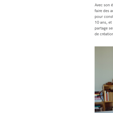
Avec son é
faire des 
pour const
10 ans, et
partage se
de créati