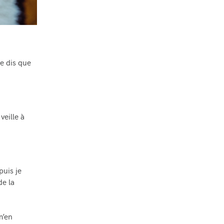
e dis que
veille à
uis je
de la
m’en