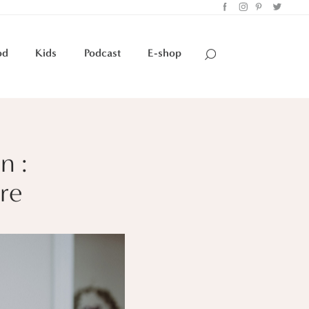
od
Kids
Podcast
E-shop
n :
re