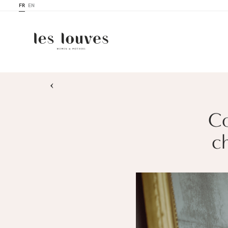
FR
EN
›
Co
c