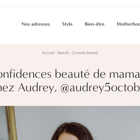
Nos adresses
Style
Bien-être
Motherho
Accueil
Beauté
Conseils beauté
nfidences beauté de mama
hez Audrey, @audrey5octob