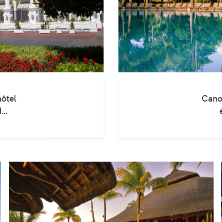
hôtel
Cano
d…