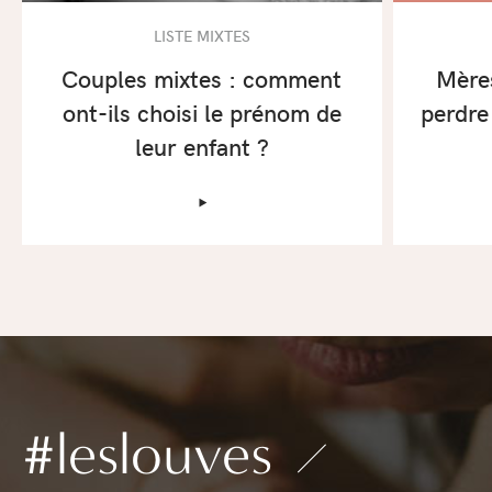
LISTE MIXTES
Couples mixtes : comment
Mère
ont-ils choisi le prénom de
perdre
leur enfant ?
‣
#leslouves