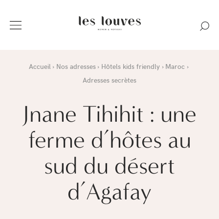
Accueil
Nos adresses
Hôtels kids friendly
Maroc
Adresses secrètes
Jnane Tihihit : une
ferme d’hôtes au
sud du désert
d’Agafay