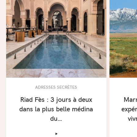
ADRESSES SECRÈTES
Riad Fès : 3 jours à deux
Marr
dans la plus belle médina
expér
du…
viv
‣