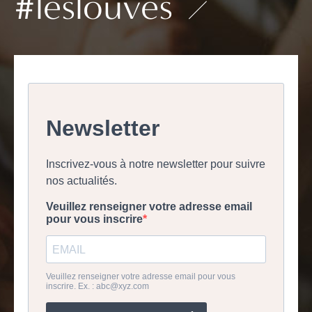
#leslouves