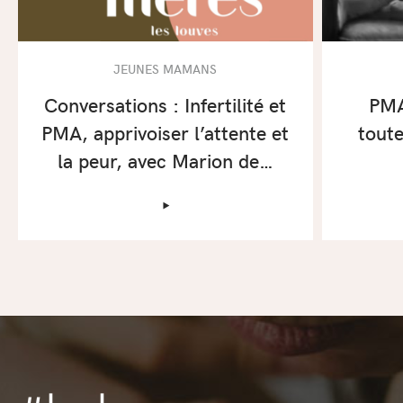
JEUNES MAMANS
Conversations : Infertilité et
PMA
PMA, apprivoiser l’attente et
toute
la peur, avec Marion de…
‣