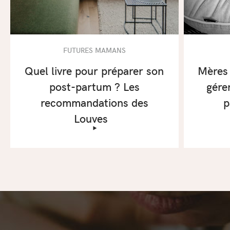
FUTURES MAMANS
Quel livre pour préparer son
Mères 
post-partum ? Les
gére
recommandations des
p
Louves
‣