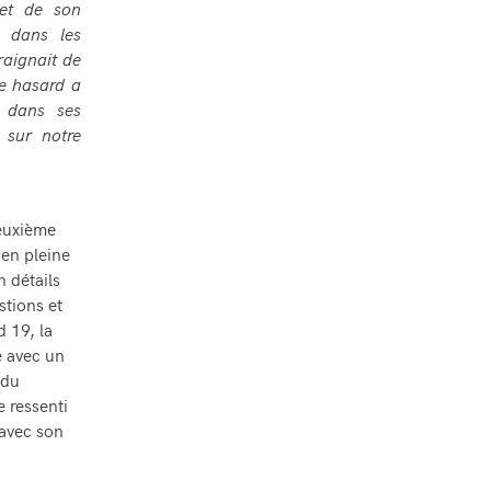
et de son
é dans les
raignait de
le hasard a
r dans ses
 sur notre
euxième
 en pleine
 détails
stions et
 19, la
e avec un
 du
 ressenti
 avec son