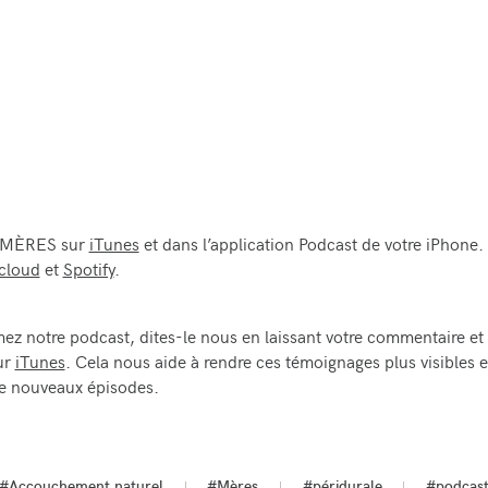
 MÈRES sur
iTunes
et dans l’application Podcast de votre iPhone.
cloud
et
Spotify
.
mez notre podcast, dites-le nous en laissant votre commentaire et
sur
iTunes
. Cela nous aide à rendre ces témoignages plus visibles e
e nouveaux épisodes.
#Accouchement naturel
#Mères
#péridurale
#podcas