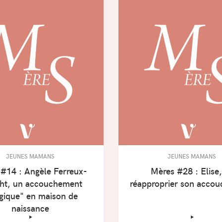
JEUNES MAMANS
JEUNES MAMANS
#14 : Angèle Ferreux-
Mères #28 : Elise,
ht, un accouchement
réapproprier son acco
gique" en maison de
naissance
‣
‣