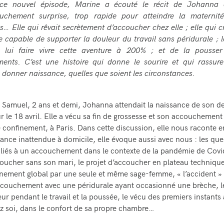
ce nouvel épisode, Marine a écouté le récit de Johanna 
uchement surprise, trop rapide pour atteindre la maternit
… Elle qui rêvait secrètement d’accoucher chez elle ; elle qui c
e capable de supporter la douleur du travail sans péridurale ; 
 lui faire vivre cette aventure à 200% ; et de la pousse
ments. C’est une histoire qui donne le sourire et qui rassure
 donner naissance, quelles que soient les circonstances.
amuel, 2 ans et demi, Johanna attendait la naissance de son d
r le 18 avril. Elle a vécu sa fin de grossesse et son accouchement
 confinement, à Paris. Dans cette discussion, elle nous raconte en
sance inattendue à domicile, elle évoque aussi avec nous : les que
 liés à un accouchement dans le contexte de la pandémie de Covid
oucher sans son mari, le projet d’accoucher en plateau techniqu
ement global par une seule et même sage-femme, « l’accident »
couchement avec une péridurale ayant occasionné une brèche, le
eur pendant le travail et la poussée, le vécu des premiers instants
z soi, dans le confort de sa propre chambre…