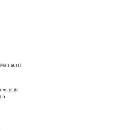
 Mais aussi
 une pluie
t à
t