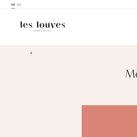
FR
EN
›
Mè