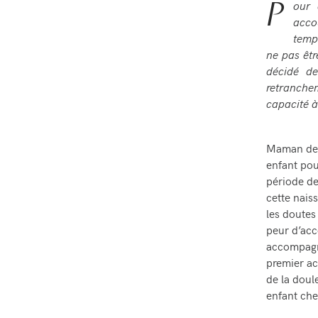
P
our 
acco
temps
ne pas êtr
décidé de
retranche
capacité à
Maman de S
enfant pou
période de
cette nais
les doutes
peur d’acc
accompagn
premier ac
de la doul
enfant che