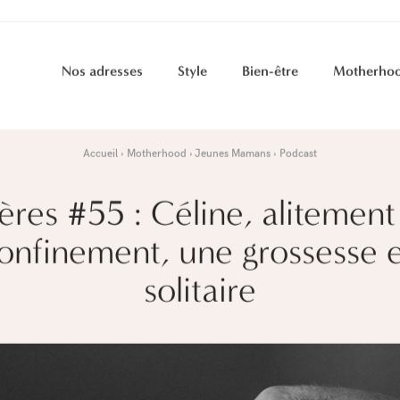
Nos adresses
Style
Bien-être
Motherho
Accueil
Motherhood
Jeunes Mamans
Podcast
res #55 : Céline, alitement
onfinement, une grossesse 
solitaire