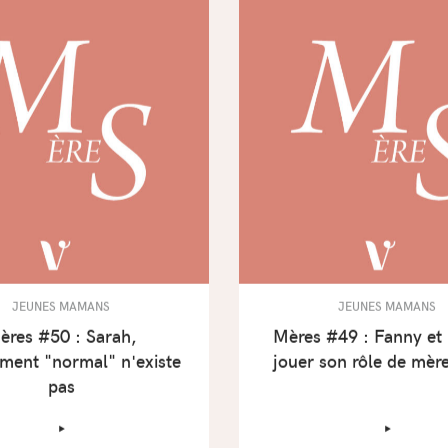
JEUNES MAMANS
JEUNES MAMANS
ères #50 : Sarah,
Mères #49 : Fanny et
tement "normal" n'existe
jouer son rôle de mèr
pas
‣
‣