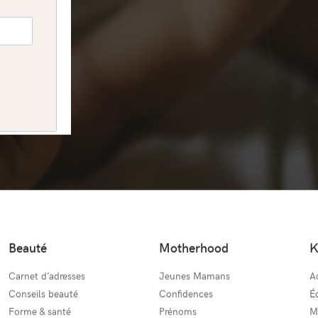
Beauté
Motherhood
K
Carnet d’adresses
Jeunes Mamans
Ac
Conseils beauté
Confidences
É
Forme & santé
Prénoms
M