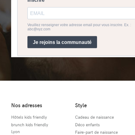
Nos adresses
Style
Hôtels kids friendly
Cadeau de naissance
brunch kids friendly
Déco enfants
Lyon
Faire-part de naissance