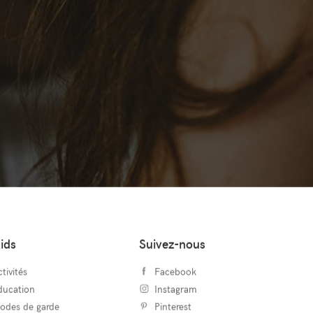
ids
Suivez-nous
tivités
Facebook
ducation
Instagram
odes de garde
Pinterest