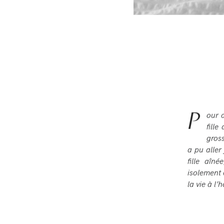
P
our 
fill
gross
a pu aller
fille aîn
isolement 
la vie à l’