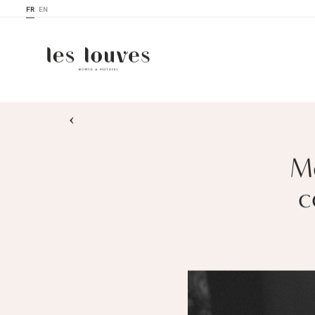
FR
EN
›
Mè
c