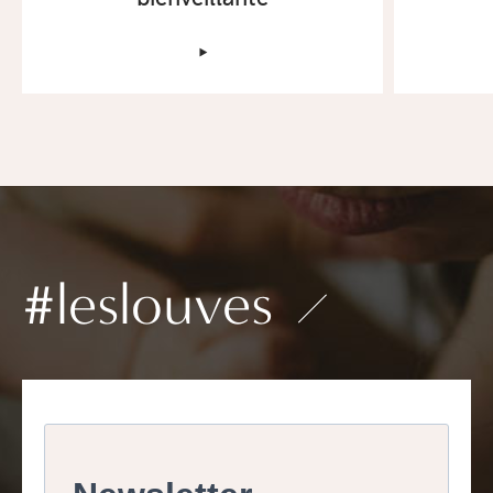
‣
#leslouves