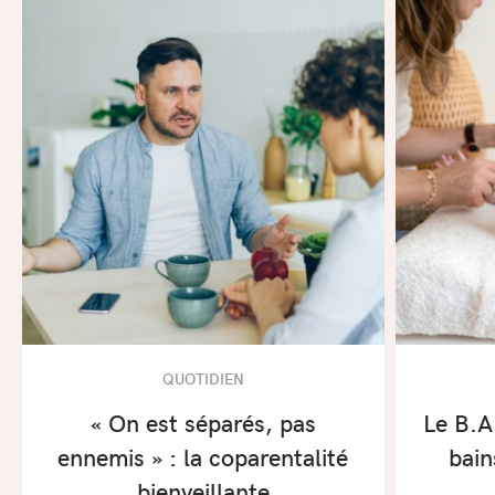
QUOTIDIEN
« On est séparés, pas
Le B.A
ennemis » : la coparentalité
bain
bienveillante