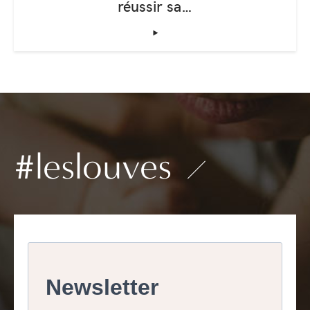
réussir sa…
‣
#leslouves