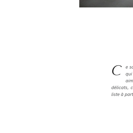
C
e s
qui
aim
délicats, 
liste à pa