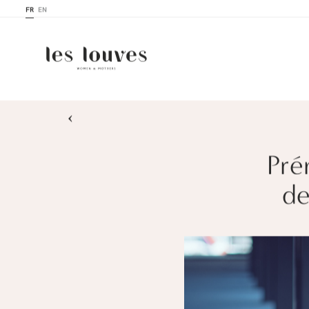
FR
EN
›
Pré
de