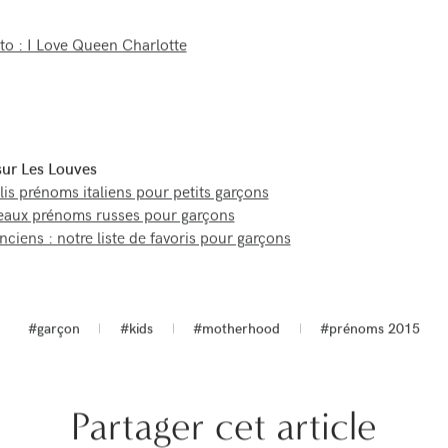
to : I Love Queen Charlotte
 sur Les Louves
olis prénoms italiens pour petits garçons
eaux prénoms russes pour garçons
ciens : notre liste de favoris pour garçons
#garçon
#kids
#motherhood
#prénoms 2015
Partager cet article