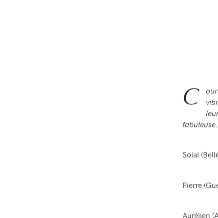
C
our
vib
leu
fabuleuse.
Solal (
Bell
Pierre (
Gue
Aurélien (
A