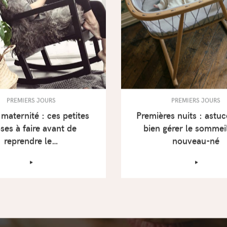
PREMIERS JOURS
PREMIERS JOURS
maternité : ces petites
Premières nuits : astu
ses à faire avant de
bien gérer le sommei
reprendre le…
nouveau-né
‣
‣