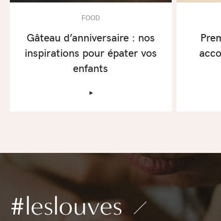
FOOD
Gâteau d’anniversaire : nos
Prem
inspirations pour épater vos
acco
enfants
‣
#leslouves