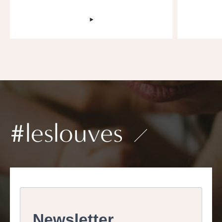
‣
#leslouves