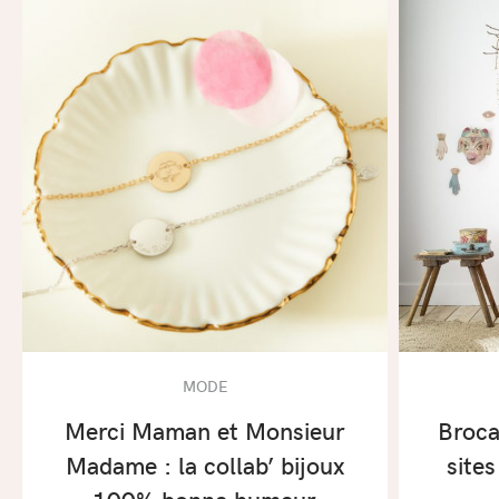
MODE
Merci Maman et Monsieur
Broca
Madame : la collab’ bijoux
sites
100% bonne humeur