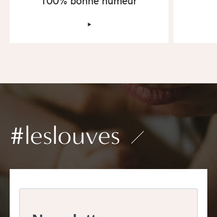
‣
#leslouves