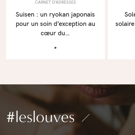
CARNET D’ADRESSES
Suisen : un ryokan japonais
Sole
pour un soin d’exception au
solair
cœur du…
‣
#leslouves