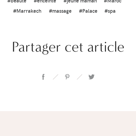
#beauté
#enceinte
#jeune maman
#Maroc
#Marrakech
#massage
#Palace
#spa
Partager cet article