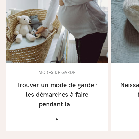
MODES DE GARDE
Trouver un mode de garde :
Naissa
les démarches à faire
pendant la…
‣