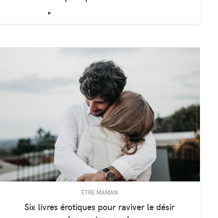
entissage de la propreté : nos
hodes de maman pour passer…
‣