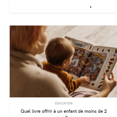
Cinq livres à lire pour une gro
sereine
‣