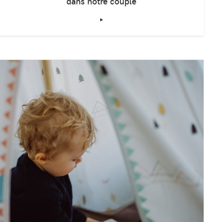
ÊTRE MAMAN
Six livres érotiques pour raviver le désir
dans notre couple
‣