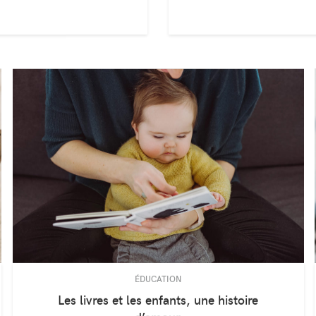
ssesse
Appr
mét