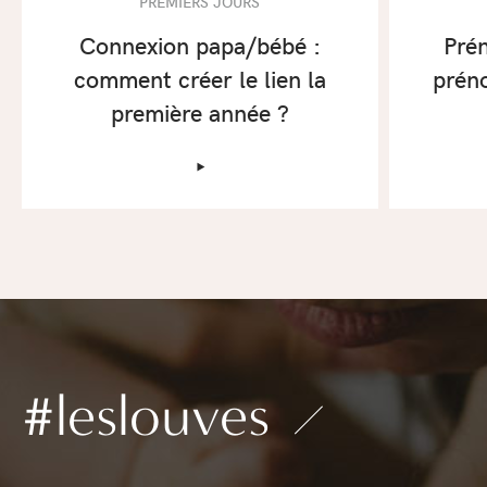
PREMIERS JOURS
Connexion papa/bébé :
Pré
comment créer le lien la
préno
première année ?
‣
#leslouves