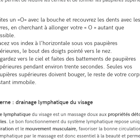
ce permet de r
é
duire les cernes et de tonifier les paupi
è
res sup
é
ri
ites un «O» avec la bouche et recouvrez les dents avec le
vres, en cherchant
à
allonger votre « O » autant que
ssible.
acez vos index
à
l’horizontale sous vos paupi
è
res
f
é
rieures, le bout des doigts point
é
vers le nez.
gardez vers le ciel et faites des battements de paupi
è
res
p
é
rieures pendant environ trente secondes. Seules vos
upi
è
res sup
é
rieures doivent bouger, le reste de votre corp
stant immobile.
terne : drainage lymphatique du visage
e lymphatique
du visage est un massage doux aux
propriétés déto
les.
Le bon fonctionnement du système lymphatique repose uni
iration
et le
mouvement musculaire
, favoriser la bonne circulatio
mphatique par le massage est donc essentiel à la beauté et perm