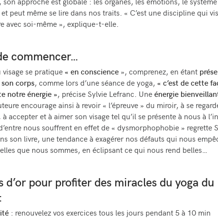
, son approche est globale : les organes, les émotions, le système 
é et peut même se lire dans nos traits. « C’est une discipline qui vi
re avec soi-même », explique-t-elle.
 de commencer…
 visage se pratique
« en conscience
», comprenez, en étant
prése
 son corps
, comme lors d’une séance de yoga,
« c’est de cette f
te notre énergie »
, précise Sylvie Lefranc. Une
énergie bienveillan
uteure encourage ainsi à revoir « l’épreuve » du miroir, à se regard
à accepter et à aimer son visage tel qu’il se présente à nous à l’in
d’entre nous souffrent en effet de « dysmorphophobie » regrette S
ns son livre, une tendance à exagérer nos défauts qui nous empê
telles que nous sommes, en éclipsant ce qui nous rend belles…
s d’or pour profiter des miracles du yoga du
:
ité
: renouvelez vos exercices tous les jours pendant 5 à 10 min