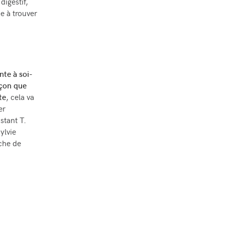
digestif,
se à trouver
nte à soi-
açon que
te
, cela va
er
stant T.
ylvie
che de