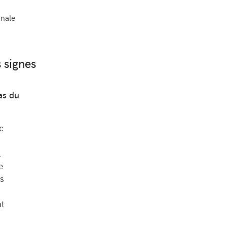
inale
s signes
as du
ec
.
e
es
nt