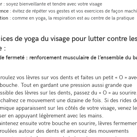
r
: soyez bienveillante et tendre avec votre visage
ence
: évitez de répéter vos gestes et vos exercices de façon mach
tion
: comme en yoga, la respiration est au centre de la pratique
ices de yoga du visage pour lutter contre le
e :
de fermeté : renforcement musculaire de l’ensemble du b
roulez vos l
è
vres sur vos dents et faites un petit « O » av
 bouche. Tout en gardant une pression aussi grande que
ssible des l
è
vres sur les dents, passez du « O » au sourire
ncha
î
nez ce mouvement une dizaine de fois. Si des rides d
mique apparaissent sur les c
ô
t
é
s de votre visage, venez l
sser en appuyant l
é
g
è
rement avec les mains.
intenez ensuite votre bouche en sourire, l
è
vres fermeme
roul
é
es autour des dents et amorcez des mouvements