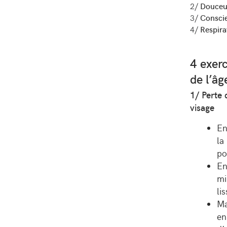
2/
Douceu
3/
Consci
4/
Respira
4 exerc
de l’âg
1/ Perte 
visage
En
la
po
E
mi
li
Ma
en