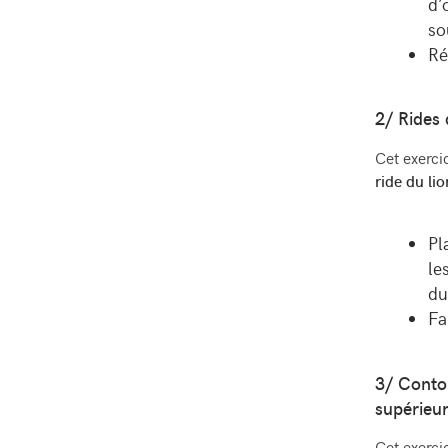
d’
so
R
2/ Rides 
Cet exerci
ride du lio
Pl
le
du
Fa
3/ Contou
sup
é
rieu