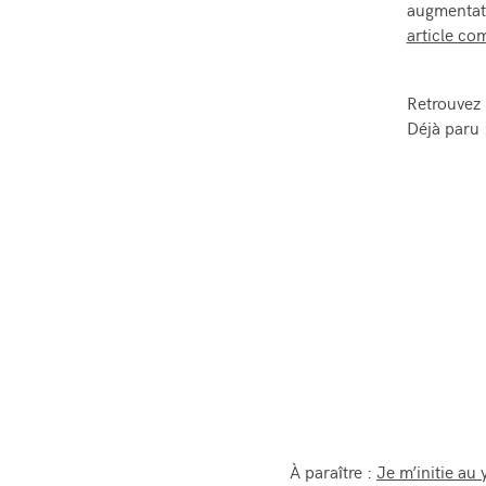
augmentati
article com
Retrouvez l
Déjà paru 
À paraître :
Je m’initie au