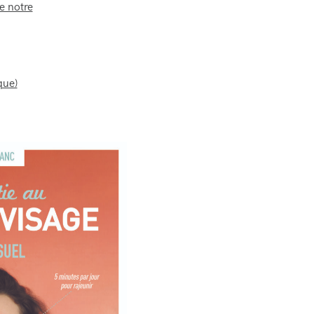
re notre
que)