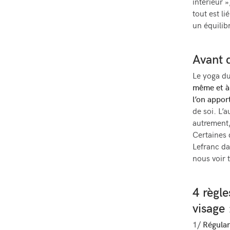
intérieur »
tout est li
un équilib
Avant
Le yoga du
même et à
l’on appor
de soi. L’a
autrement, 
Certaines 
Lefranc da
nous voir 
4 règle
visage 
1/
Régular