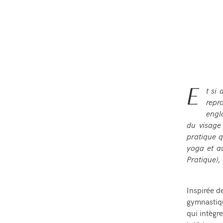
E
t si 
repr
engl
du visage
pratique q
yoga et a
Pratique),
Inspirée d
gymnastiqu
qui intègre