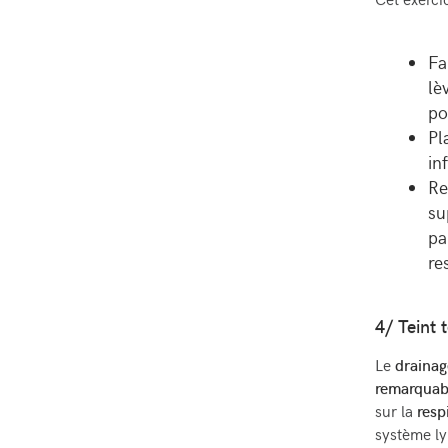
Cet exerci
Fa
l
è
po
Pl
in
Re
su
pa
re
4/ Teint 
Le
drainag
remarquab
sur la
resp
système ly