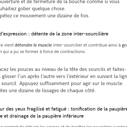
ouverture et de fermeture de la bouche comme si vous
uhaitiez gober quelque chose.
é
p
é
tez ce mouvement une dizaine de fois.
d’expression : d
é
tente de la zone inter-sourcili
è
re
ce vient
d
é
tendre le muscle
inter-sourcilier et contribue ainsi
à
go
n
qui a pu se former
à
force de contractions.
acez les pouces au niveau de la t
ê
te des sourcils et faites-
s glisser l’un apr
è
s l’autre vers l’extérieur en suivant la lig
 sourcil. Appuyez suffisamment pour agir sur le muscle.
ites une dizaine de lissages de chaque c
ô
t
é
.
r des yeux fragilisé et fatigué : tonification de la paupi
è
r
re et drainage de la paupi
è
re inf
é
rieure