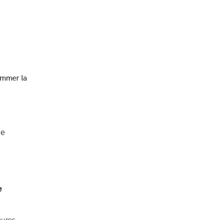
mmer la
ne
e