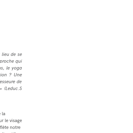
u lieu de se
pproche qui
s, le yoga
tion ? Une
fesseure de
» (Leduc.S
 la
r le visage
flète notre