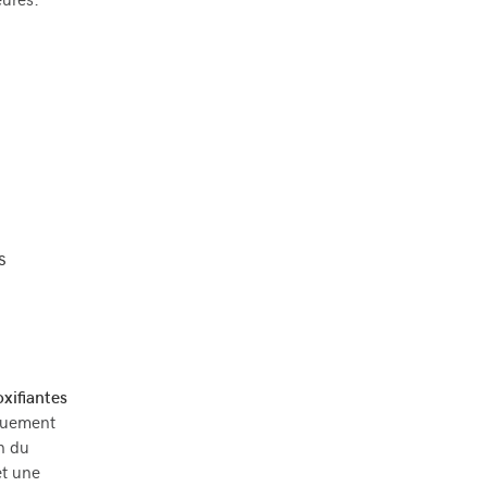
eures.
s
s
xifiantes
quement
n du
et une