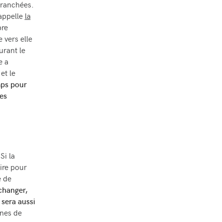
 tranchées.
 appelle
la
pre
 vers elle
urant le
e a
et le
mps pour
es
Si la
aire pour
e de
 changer,
l sera aussi
nes de