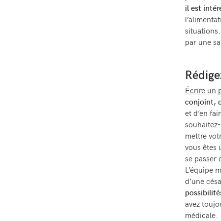
il est int
l’alimenta
situations
par une s
Rédige
Écrire un 
conjoint, 
et d’en fa
souhaitez-
mettre vot
vous êtes
se passer 
L’équipe m
d’une césa
possibilité
avez toujo
médicale.