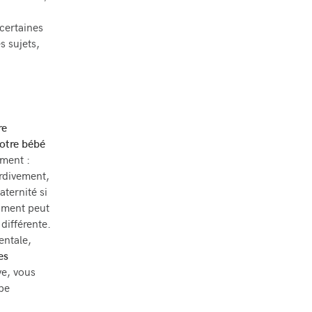
 certaines
s sujets,
re
votre bébé
ement :
rdivement,
ternité si
oment peut
différente.
entale,
es
ve, vous
ipe