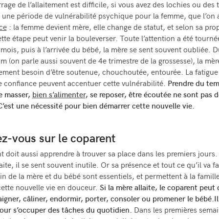
rage de l’allaitement est difficile, si vous avez des lochies ou des
i une période de vulnérabilité psychique pour la femme, que l’on
ce
: la femme devient mère, elle change de statut, et selon sa pro
ette étape peut venir la bouleverser. Toute l’attention a été tournée
mois, puis à l’arrivée du bébé, la mère se sent souvent oubliée. D
m (on parle aussi souvent de 4e trimestre de la grossesse), la mèr
rement besoin d’être soutenue, chouchoutée, entourée. La fatigue 
confiance peuvent accentuer cette vulnérabilité.
Prendre du te
re masser,
bien s’alimenter
, se reposer, être écoutée ne sont pas d
C’est une nécessité pour bien démarrer cette nouvelle vie.
z-vous sur le coparent
t doit aussi apprendre à trouver sa place dans les premiers jours. 
te, il se sent souvent inutile. Or sa présence et tout ce qu’il va f
in de la mère et du bébé sont essentiels, et permettent à la famill
ette nouvelle vie en douceur.
Si la mère allaite, le coparent peut
baigner, câliner, endormir, porter, consoler ou promener le bébé.
I
our s’occuper des tâches du quotidien.
Dans les premières semai