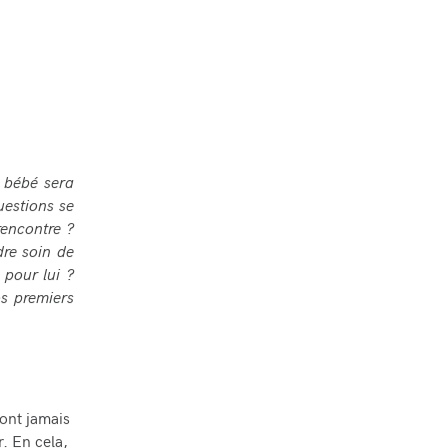
e bébé sera
uestions se
rencontre ?
re soin de
 pour lui ?
os premiers
ont jamais
. En cela,