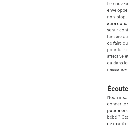
Le nouveau
enveloppé,
non-stop. 
aura donc 
sentir con
lumière ou
de faire d
pour lui : 
affective e
ou dans le
naissance 
Écoute
Nourrir so
donner le 
pour moi 
bébé ? Ces
de manière