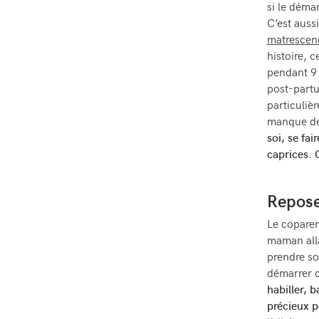
si le démar
C’est auss
matrescen
histoire, c
pendant 9 
post-partu
particuliè
manque de 
soi, se fai
caprices. 
Repose
Le coparen
maman allai
prendre so
démarrer c
habiller, 
précieux p