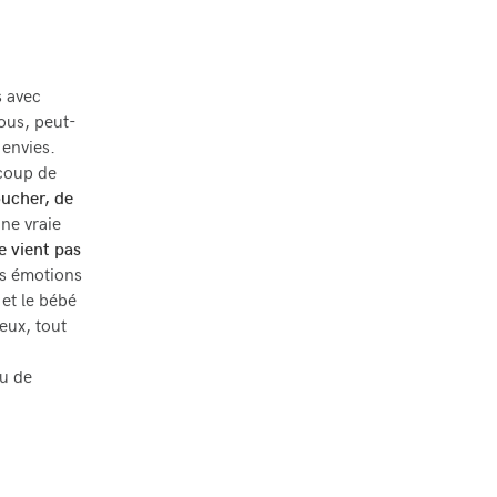
s avec
vous, peut-
 envies.
 coup de
ucher, de
ne vraie
e vient pas
os émotions
 et le bébé
eux, tout
eu de