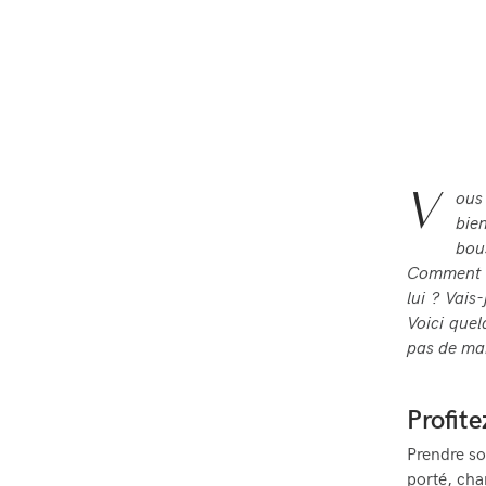
V
ous
bie
bou
Comment s
lui ? Vais
Voici quel
pas de m
Profit
Prendre so
porté, cha