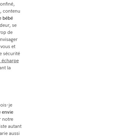
onfiné,
i, contenu
e bébé
odeur, se
rop de
envisager
vous et
e sécurité
n écharpe
ant la
ois-je
e envie
 notre
iste autant
arie aussi