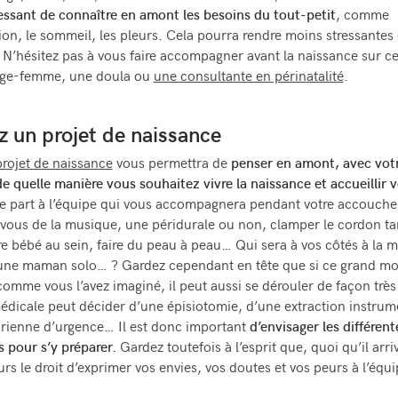
éressant de connaître en amont les besoins du tout-petit
, comme
tion, le sommeil, les pleurs. Cela pourra rendre moins stressantes
. N’hésitez pas à vous faire accompagner avant la naissance sur ce
age-femme, une doula ou
une consultante en périnatalité
.
z un projet de naissance
projet de naissance
vous permettra de
penser en amont, avec vot
de quelle manière vous souhaitez vivre la naissance et accueillir 
ire part à l’équipe qui vous accompagnera pendant votre accouch
vous de la musique, une péridurale ou non, clamper le cordon ta
re bébé au sein, faire du peau à peau… Qui sera à vos côtés à la ma
 une maman solo… ? Gardez cependant en tête que si ce grand m
comme vous l’avez imaginé, il peut aussi se dérouler de façon très 
édicale peut décider d’une épisiotomie, d’une extraction instrum
rienne d’urgence… Il est donc important
d’envisager les différent
s pour s’y préparer.
Gardez toutefois à l’esprit que, quoi qu’il arri
urs le droit d’exprimer vos envies, vos doutes et vos peurs à l’équ