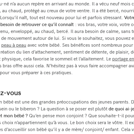
-né n’a aucun repère en arrivant au monde. Il a vécu neuf mois c
 au chaud, protégé au creux de votre ventre. Il a été bercé, nourr
Lorsqu’il naît, tout est nouveau pour lui et parfois stressant.
Votr
besoin de retrouver ce qu’il connaît
: vos bras, votre voix, votre 
tenu, enveloppé, au chaud, bercé. Il aura besoin de calme, sans t
 de mouvement autour de lui. Si vous le souhaitez, vous pouvez 
u
peau à peau
avec votre bébé. Ses bénéfices sont nombreux pour 
création du lien d’attachement, sentiment de détente, de plaisir, d
t physique, cela favorise le sommeil et l’allaitement. Le
portage e
s bras offre aussi cela. N’hésitez pas à vous faire accompagner av
pour vous préparer à ces pratiques.
z-vous
n bébé est une des grandes préoccupations des jeunes parents. D
sein ou le biberon ? La question à se poser est plutôt
de quoi ai-j
et mon bébé ?
Qu’en pense mon conjoint ? Que souhaite-t-il pour
 choix n’appartiennent qu’à vous. Le bon choix sera le vôtre. Il ex
s d’accueillir son bébé qu’il y a de mère/ conjoint/ enfant. Cela v