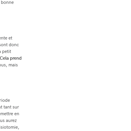
ne bonne
nte et
 sont donc
 petit
 Cela prend
ous, mais
riode
t tant sur
emettre en
ous aurez
isiotomie,