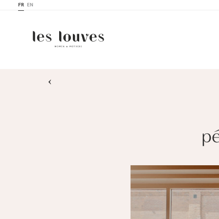
FR
EN
›
pé