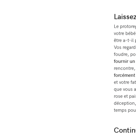
Laisse
Le protore
votre bébé.
être a-t-il
Vos regard
foudre, pou
fournir un
rencontre,
forcément
et votre fa
que vous a
rose et pai
déception,
temps pou
Contin