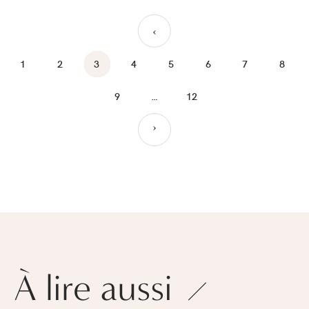
›
1
2
3
4
5
6
7
8
9
…
12
›
À lire aussi