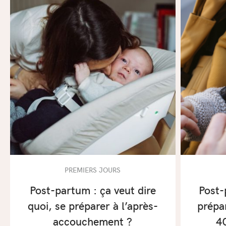
PREMIERS JOURS
Post-partum : ça veut dire
Post-
quoi, se préparer à l’après-
prépar
accouchement ?
4