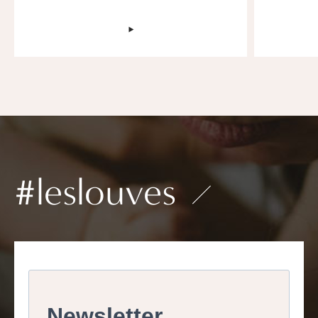
‣
#leslouves