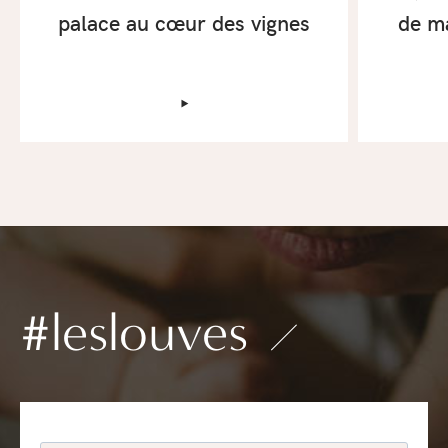
palace au cœur des vignes
de ma
‣
#leslouves