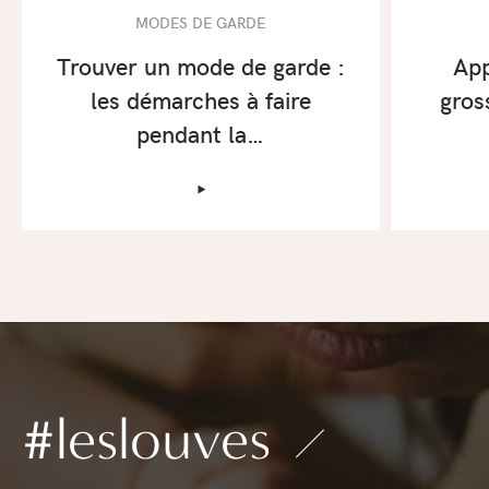
MODES DE GARDE
Trouver un mode de garde :
App
les démarches à faire
gros
pendant la…
‣
#leslouves