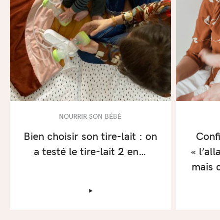
NOURRIR SON BÉBÉ
Bien choisir son tire-lait : on
Conf
a testé le tire-lait 2 en…
« l’al
mais c
‣